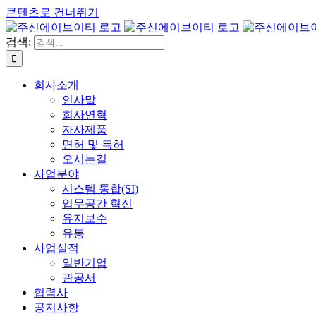
콘텐츠로 건너뛰기
검색:
회사소개
인사말
회사연혁
자사제품
면허 및 특허
오시는길
사업분야
시스템 통합(SI)
업무공간 혁신
유지보수
유통
사업실적
일반기업
관공서
협력사
공지사항