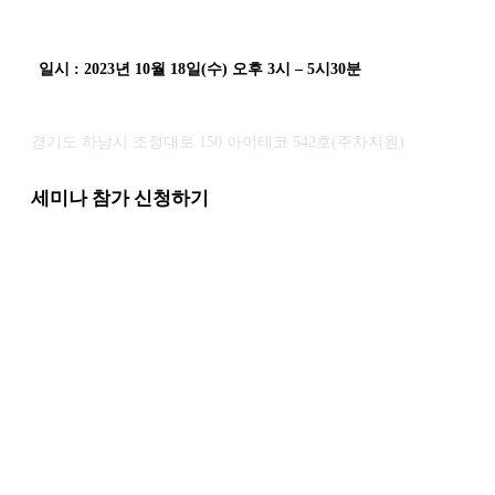
일시 : 2023년 10월 18일(수) 오후 3시 – 5시30분
주신에이브이티 체험센터
경기도 하남시 조정대로 150 아이테코 542호(주차지원)
세미나 참가 신청하기
좌석이 한정되어 있사오니 반드시 신청서를 작성하여 주시기 바랍니다.
온라인과 오프라인 구분없이 자유롭게 모여 소통할 수 있는 환경이
일반화 되고 있습니다. 미팅뿐 아니라 교육에도 이러한 환경 구축이 
요합니다.
토탈AV 솔루션 업체인 주신AVT가 글로벌 제조사들과 협력하여
하이브리드러닝 최신 트렌드와 솔루션을 소개해 드립니다.