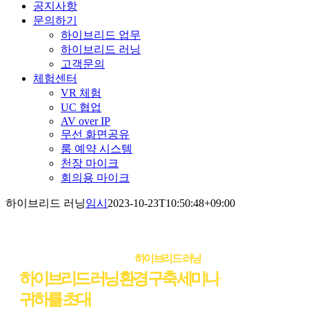
공지사항
문의하기
하이브리드 업무
하이브리드 러닝
고객문의
체험센터
VR 체험
UC 협업
AV over IP
무선 화면공유
룸 예약 시스템
천장 마이크
회의용 마이크
하이브리드 러닝
임시
2023-10-23T10:50:48+09:00
교육환경의 새로운 패러다임
하이브리드 러닝
하이브리드 러닝 환경 구축 세미나
에
귀하를 초대
합니다.