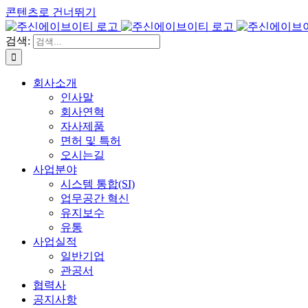
콘텐츠로 건너뛰기
검색:
회사소개
인사말
회사연혁
자사제품
면허 및 특허
오시는길
사업분야
시스템 통합(SI)
업무공간 혁신
유지보수
유통
사업실적
일반기업
관공서
협력사
공지사항