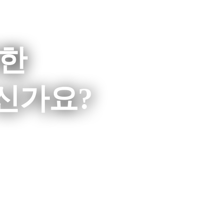
위한
가요?​