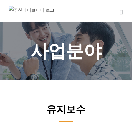
콘
텐
츠
로
건
사업분야
너
뛰
기
유지보수